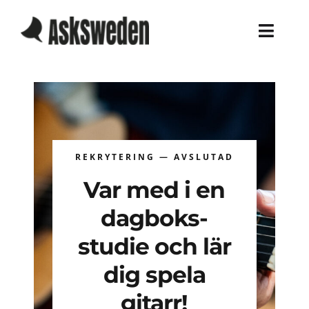
Skip
to
Toggl
content
Navig
Home
Services
REKRYTERING — AVSLUTAD
Work
Var med i en
About
dagboks-
Blog
studie och lär
dig spela
Career
gitarr!