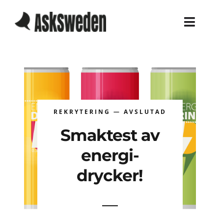
Skip
to
Toggl
content
Navig
Home
Services
REKRYTERING — AVSLUTAD
Work
Smaktest av
About
energi-
Blog
drycker!
Career