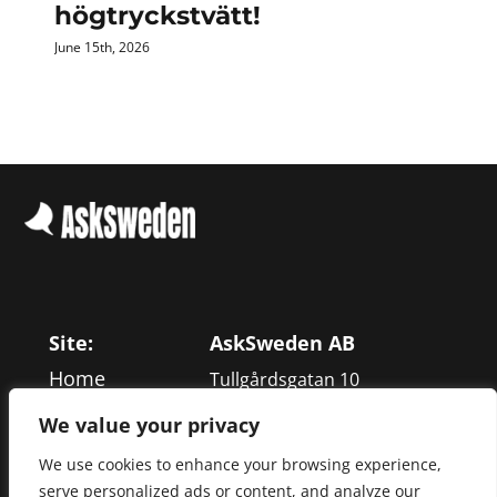
högtryckstvätt!
June 15th, 2026
Site:
AskSweden AB
Home
Tullgårdsgatan 10
Services
116 68 Stockholm
We value your privacy
Work
We use cookies to enhance your browsing experience,
+46 866 013 00
About
serve personalized ads or content, and analyze our